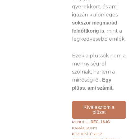
gyerekkort, és ami
igazán különleges:
sokszor megmarad
, mint a
felnőttkorig is
legkedvesebb emlék.
Ezek a plüssök nem a
mennyiségről
szólnak, hanem a
minőségről.
Egy
plüss, ami számít.
Kiválasztom a
plüsst
RENDELJ
DEC. 16-IG
KARÁCSONYI
KÉZBESÍTÉSHEZ