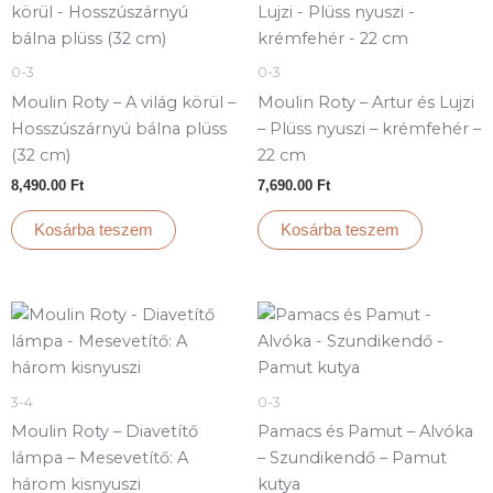
0-3
0-3
Moulin Roty – A világ körül –
Moulin Roty – Artur és Lujzi
Hosszúszárnyú bálna plüss
– Plüss nyuszi – krémfehér –
(32 cm)
22 cm
8,490.00
Ft
7,690.00
Ft
Kosárba teszem
Kosárba teszem
3-4
0-3
Moulin Roty – Diavetítő
Pamacs és Pamut – Alvóka
lámpa – Mesevetítő: A
– Szundikendő – Pamut
három kisnyuszi
kutya