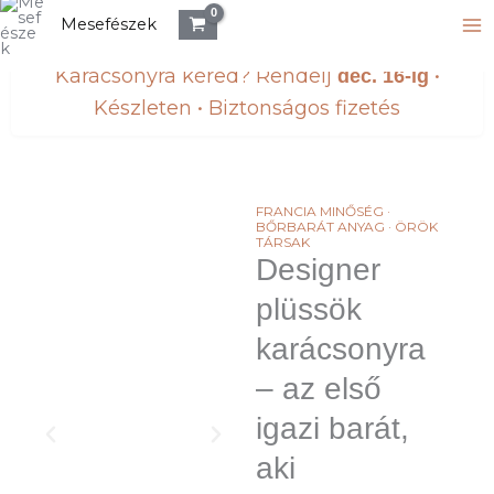
Skip
Mesefészek
to
content
Karácsonyra kéred? Rendelj
•
dec. 16-ig
Készleten • Biztonságos fizetés
FRANCIA MINŐSÉG ·
BŐRBARÁT ANYAG · ÖRÖK
TÁRSAK
Designer
plüssök
karácsonyra
– az első
igazi barát,
aki