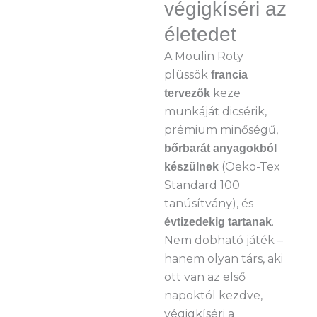
végigkíséri az
életedet
A Moulin Roty
plüssök
francia
keze
tervezők
munkáját dicsérik,
prémium minőségű,
bőrbarát anyagokból
(Oeko-Tex
készülnek
Standard 100
tanúsítvány), és
.
évtizedekig tartanak
Nem dobható játék –
hanem olyan társ, aki
ott van az első
napoktól kezdve,
végigkíséri a