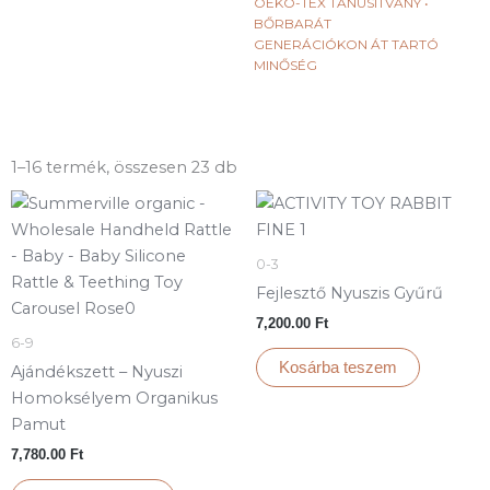
OEKO-TEX TANÚSÍTVÁNY •
BŐRBARÁT
GENERÁCIÓKON ÁT TARTÓ
MINŐSÉG
1–16 termék, összesen 23 db
0-3
Fejlesztő Nyuszis Gyűrű
7,200.00
Ft
6-9
Kosárba teszem
Ajándékszett – Nyuszi
Homoksélyem Organikus
Pamut
7,780.00
Ft