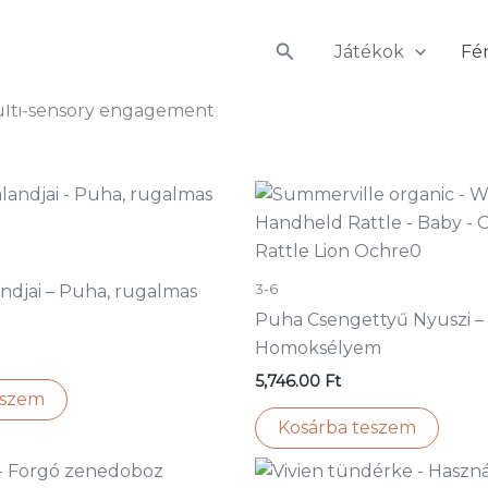
Search
Játékok
Fé
 multi-sensory engagement
3-6
andjai – Puha, rugalmas
Puha Csengettyű Nyuszi –
Homoksélyem
5,746.00
Ft
eszem
Kosárba teszem