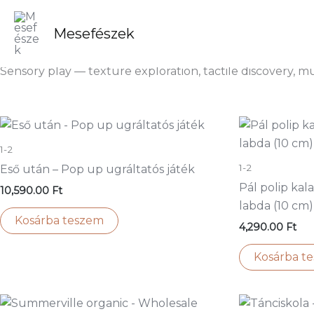
Skip
to
Mesefészek
content
Sensory play — texture exploration, tactile discovery,
1-2
1-2
Eső után – Pop up ugráltatós játék
Pál polip kal
10,590.00
Ft
labda (10 cm)
Kosárba teszem
4,290.00
Ft
Kosárba t