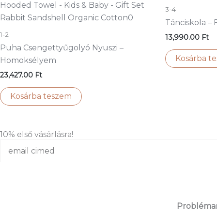
3-4
Tánciskola –
1-2
13,990.00
Ft
Puha Csengettyűgolyó Nyuszi –
Kosárba t
Homoksélyem
23,427.00
Ft
Kosárba teszem
10% első vásárlásra!
emailed
Problémame