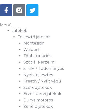
F
T
a
w
c
i
e
t
Menü
b
t
Játékok
o
e
Fejlesztő játékok
o
r
Montessori
k
Waldorf
-
Több funkciós
f
Szociális-érzelmi
STEM / Tudományos
Nyelvfejlesztés
Kreatív / Nyílt végű
Szerepjátékok
Érzékszervi játékok
Durva motoros
Zenélő játékok