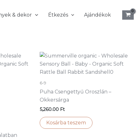
nyek & dekor
Étkezés
Ajándékok
6-9
Puha Csengettyű Oroszlán –
Okkersárga
5,260.00
Ft
Kosárba teszem