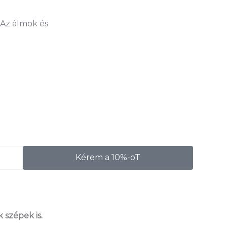
 Az álmok és
Kérem a 10%-oT
 szépek is.