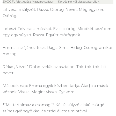
20 000 Ft felett egész Magyarországon
Kérdés nélkül visszavásároljuk
Lili veszi a súlyzót. Rázza. Csörög. Nevet. Még egyszer.
Csörög.
Leteszi. Felveszi a másikat. Ez is csörög. Mindkét kezében
egy-egy súlyzó. Rázza. Együtt csörögnek.
Emma a szájához teszi. Rágja. Sima. Hideg. Csörög, amikor
mozog.
Réka: „Nézd!” Dobol velük az asztalon. Tok-tok-tok. Lili
nevet.
Második nap: Emma egyik kézben tartja. Átadja a másik
kéznek. Vissza. Megint vissza. Gyakorol.
**Mit tartalmaz a csomag:** Két fa súlyzó alakú csörgő
színes gyöngyökkel és erdei állatos mintával.