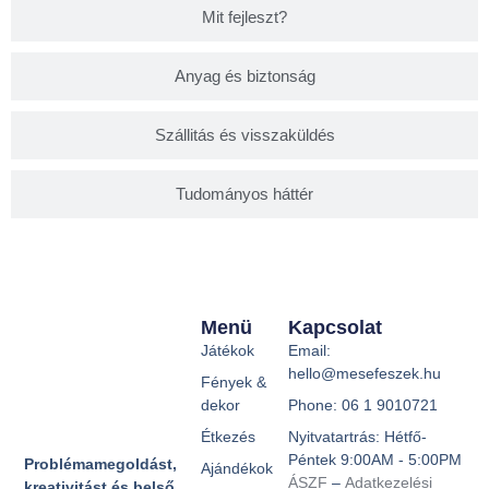
Mit fejleszt?
Anyag és biztonság
Szállitás és visszaküldés
Tudományos háttér
Menü
Kapcsolat
Játékok
Email:
hello@mesefeszek.hu
Fények &
dekor
Phone: 06 1 9010721
Étkezés
Nyitvatartrás: Hétfő-
Péntek 9:00AM - 5:00PM
Problémamegoldást,
Ajándékok
ÁSZF
–
Adatkezelési
kreativitást és belső