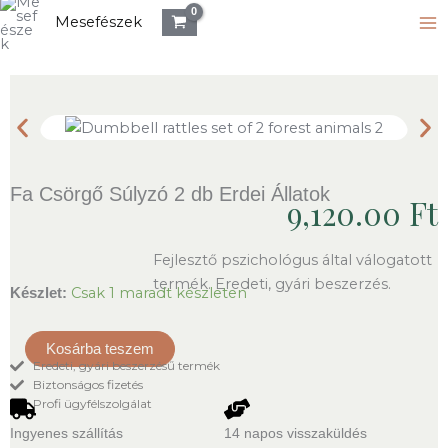
2
Skip
Mesefészek
db
to
Erdei
content
Állatok
mennyiség
Fa Csörgő Súlyzó 2 db Erdei Állatok
9,120.00
Ft
Fejlesztő pszichológus által válogatott
termék. Eredeti, gyári beszerzés.
Fa
Csak 1 maradt készleten
Készlet:
Csörgő
Súlyzó
Kosárba teszem
2
Eredeti, gyári beszerzésű termék
db
Biztonságos fizetés
Erdei
Profi ügyfélszolgálat
Állatok
mennyiség
Ingyenes szállítás
14 napos visszaküldés