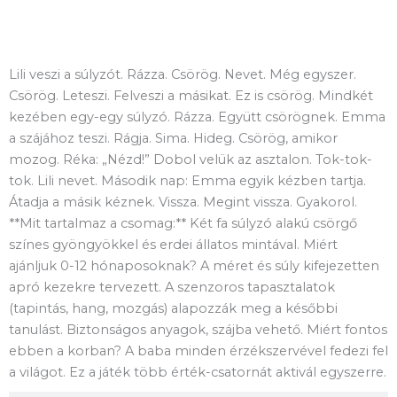
Miért pont ezt ajánljuk?
Lili veszi a súlyzót. Rázza. Csörög. Nevet. Még egyszer.
Csörög. Leteszi. Felveszi a másikat. Ez is csörög. Mindkét
kezében egy-egy súlyzó. Rázza. Együtt csörögnek. Emma
a szájához teszi. Rágja. Sima. Hideg. Csörög, amikor
mozog. Réka: „Nézd!” Dobol velük az asztalon. Tok-tok-
tok. Lili nevet. Második nap: Emma egyik kézben tartja.
Átadja a másik kéznek. Vissza. Megint vissza. Gyakorol.
**Mit tartalmaz a csomag:** Két fa súlyzó alakú csörgő
színes gyöngyökkel és erdei állatos mintával. Miért
ajánljuk 0-12 hónaposoknak? A méret és súly kifejezetten
apró kezekre tervezett. A szenzoros tapasztalatok
(tapintás, hang, mozgás) alapozzák meg a későbbi
tanulást. Biztonságos anyagok, szájba vehető. Miért fontos
ebben a korban? A baba minden érzékszervével fedezi fel
a világot. Ez a játék több érték-csatornát aktivál egyszerre.