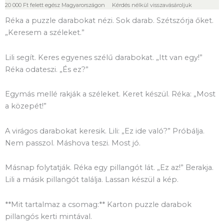
20 000 Ft felett egész Magyarországon
Kérdés nélkül visszavásároljuk
Réka a puzzle darabokat nézi. Sok darab. Szétszórja őket.
„Keresem a széleket.”
Lili segít. Keres egyenes szélű darabokat. „Itt van egy!”
Réka odateszi. „És ez?”
Egymás mellé rakják a széleket. Keret készül. Réka: „Most
a közepét!”
A virágos darabokat keresik. Lili: „Ez ide való?” Próbálja.
Nem passzol. Máshova teszi. Most jó.
Másnap folytatják. Réka egy pillangót lát. „Ez az!” Berakja.
Lili a másik pillangót találja. Lassan készül a kép.
**Mit tartalmaz a csomag:** Karton puzzle darabok
pillangós kerti mintával.