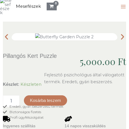
mennyiség
Skip
Mesefészek
to
content
Pillangós Kert Puzzle
5,000.00
Ft
Fejlesztő pszichológus által válogatott
termék. Eredeti, gyári beszerzés.
Pillangós
Készleten
Készlet:
Kert
Puzzle
Kosárba teszem
mennyiség
Eredeti, gyári beszerzésű termék
Biztonságos fizetés
Profi ügyfélszolgálat
Ingyenes szállítás
14 napos visszaküldés