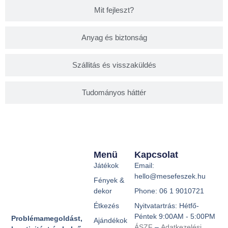
Mit fejleszt?
Anyag és biztonság
Szállitás és visszaküldés
Tudományos háttér
Menü
Kapcsolat
Játékok
Email:
hello@mesefeszek.hu
Fények &
dekor
Phone: 06 1 9010721
Étkezés
Nyitvatartrás: Hétfő-
Péntek 9:00AM - 5:00PM
Problémamegoldást,
Ajándékok
ÁSZF
–
Adatkezelési