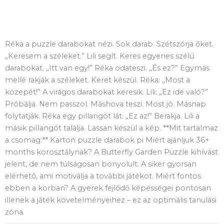
Miért pont ezt ajánljuk?
Réka a puzzle darabokat nézi. Sok darab. Szétszórja őket.
„Keresem a széleket.” Lili segít. Keres egyenes szélű
darabokat. „Itt van egy!” Réka odateszi. „És ez?” Egymás
mellé rakják a széleket. Keret készül. Réka: „Most a
közepét!” A virágos darabokat keresik. Lili: „Ez ide való?”
Próbálja. Nem passzol. Máshova teszi. Most jó. Másnap
folytatják. Réka egy pillangót lát. „Ez az!” Berakja. Lili a
másik pillangót találja. Lassan készül a kép. **Mit tartalmaz
a csomag:** Karton puzzle darabok pi Miért ajánljuk 36+
months korosztálynak? A Butterfly Garden Puzzle kihívást
jelent, de nem túlságosan bonyolult. A siker gyorsan
elérhető, ami motiválja a további játékot. Miért fontos
ebben a korban? A gyerek fejlődő képességei pontosan
illenek a játék követelményeihez – ez az optimális tanulási
zóna.