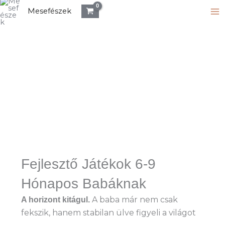
Skip
Mesefészek
to
content
Fejlesztő Játékok 6-9
Hónapos Babáknak
A baba már nem csak
A horizont kitágul.
fekszik, hanem stabilan ülve figyeli a világot