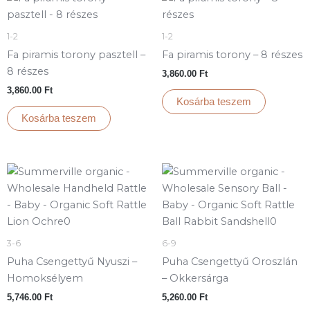
1-2
1-2
Fa piramis torony pasztell –
Fa piramis torony – 8 részes
8 részes
3,860.00
Ft
3,860.00
Ft
Kosárba teszem
Kosárba teszem
3-6
6-9
Puha Csengettyű Nyuszi –
Puha Csengettyű Oroszlán
Homoksélyem
– Okkersárga
5,746.00
Ft
5,260.00
Ft