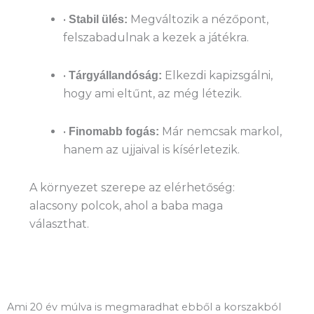
•
Megváltozik a nézőpont,
Stabil ülés:
felszabadulnak a kezek a játékra.
•
Elkezdi kapizsgálni,
Tárgyállandóság:
hogy ami eltűnt, az még létezik.
•
Már nemcsak markol,
Finomabb fogás:
hanem az ujjaival is kísérletezik.
A környezet szerepe az elérhetőség:
alacsony polcok, ahol a baba maga
választhat.
Ami 20 év múlva is megmaradhat ebből a korszakból