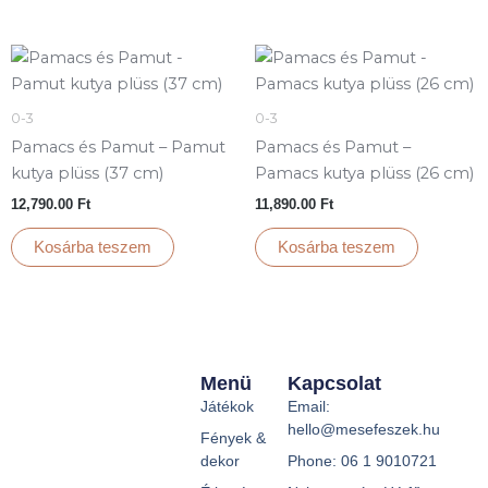
0-3
0-3
Pamacs és Pamut – Pamut
Pamacs és Pamut –
kutya plüss (37 cm)
Pamacs kutya plüss (26 cm)
12,790.00
Ft
11,890.00
Ft
Kosárba teszem
Kosárba teszem
Menü
Kapcsolat
Játékok
Email:
hello@mesefeszek.hu
Fények &
dekor
Phone: 06 1 9010721