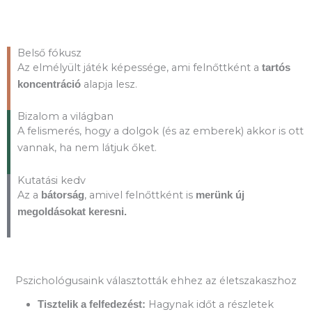
Belső fókusz
Az elmélyült játék képessége, ami felnőttként a
tartós
alapja lesz.
koncentráció
Bizalom a világban
A felismerés, hogy a dolgok (és az emberek) akkor is ott
vannak, ha nem látjuk őket.
Kutatási kedv
Az a
, amivel felnőttként is
bátorság
merünk új
megoldásokat keresni.
Pszichológusaink választották ehhez az életszakaszhoz
Hagynak időt a részletek
Tisztelik a felfedezést: